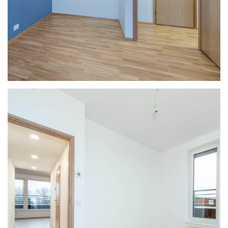
4. korruse korteri magamistuba