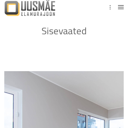
Sisevaated
1. korruse elutuba