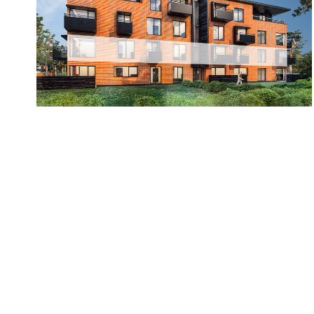
TAGASI KORRUSE VALIKUSSE
Korrus
-1
1
2
3
4
Korte
nr