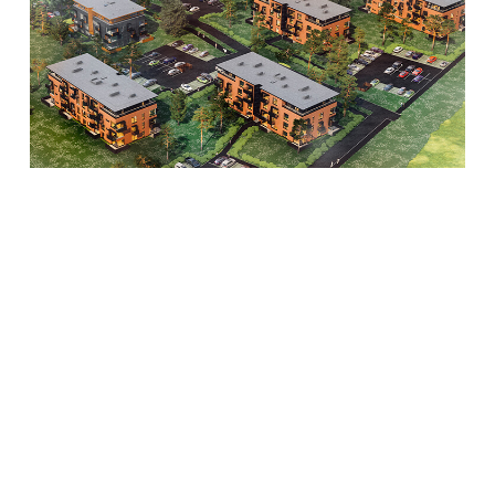
TAGASI MAJA VALIKUSSE
r
Korrus
Tube
Lisa
Korter
Rõdu
m²
m²